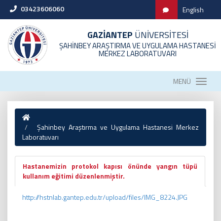
03423606060
English
GAZİANTEP
ÜNİVERSİTESİ
ŞAHİNBEY ARAŞTIRMA VE UYGULAMA HASTANESİ
MERKEZ LABORATUVARI
MENÜ
Şahinbey Araştırma ve Uygulama Hastanesi Merkez
Laboratuvarı
Hastanemizin protokol kapısı önünde yangın tüpü
kullanım eğitimi düzenlenmiştir.
http://hstnlab.gantep.edu.tr/upload/files/IMG_8224.JPG