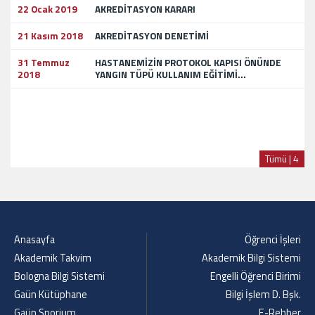
22 Ocak 2019
AKREDİTASYON KARARI
21 Kasım 2018
AKREDİTASYON DENETİMİ
31 Temmuz
HASTANEMİZİN PROTOKOL KAPISI ÖNÜNDE
2018
YANGIN TÜPÜ KULLANIM EĞİTİMİ...
Tümü | 4
Anasayfa
Öğrenci İşleri
Akademik Takvim
Akademik Bilgi Sistemi
Bologna Bilgi Sistemi
Engelli Öğrenci Birimi
Gaün Kütüphane
Bilgi İşlem D. Bşk.
Gaün Sporium
E-Rehber