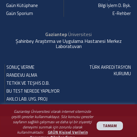
Gaün Kütüphane
Bilgi İşlem D. Bşk.
Gaün Sporium
E-Rehber
Gaziantep
Üniversitesi
Şahinbey Araştırma ve Uygulama Hastanesi Merkez
Laboratuvarı
SONUÇ VERME
TÜRK AKREDİTASYON
KURUMU
RANDEVU ALMA
TETKİK VE TEŞHİS D.B.
BU TEST NEREDE YAPILIYOR
AKILCI LAB. UYG. PROJ
Gaziantep Üniversitesi olarak internet sitemizde
çeşitli çerezler kullanmaktayız. Söz konusu çerezler
sayfanın sağlıklı çalışması ve daha iyi bir ziyaretçi
TAMAM
deneyimi sunmak için zorunlu olarak
kullanılmaktadır.
GAÜN Kişisel Verilerin